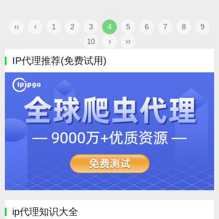
‹‹
‹
1
2
3
4
5
6
7
8
9
10
›
››
IP代理推荐(免费试用)
ip代理知识大全