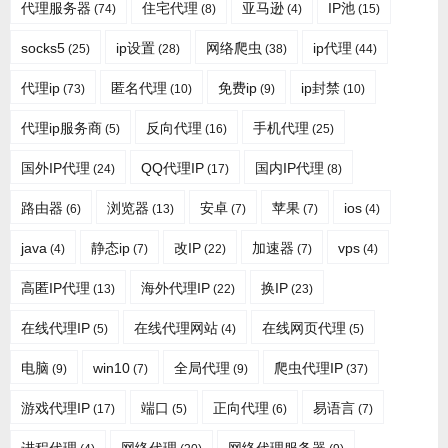
代理服务器
住宅代理
亚马逊
IP池
(74)
(8)
(4)
(15)
socks5
ip设置
网络爬虫
ip代理
(25)
(28)
(38)
(44)
代理ip
匿名代理
免费ip
ip封禁
(73)
(10)
(9)
(10)
代理ip服务商
反向代理
手机代理
(5)
(16)
(25)
国外IP代理
QQ代理IP
国内IP代理
(24)
(17)
(8)
路由器
浏览器
安卓
苹果
ios
(6)
(13)
(7)
(7)
(4)
java
静态ip
改IP
加速器
vps
(4)
(7)
(22)
(7)
(4)
高匿IP代理
海外代理IP
换IP
(13)
(22)
(23)
在线代理IP
在线代理网站
在线网页代理
(5)
(4)
(5)
电脑
win10
全局代理
爬虫代理IP
(9)
(7)
(9)
(37)
游戏代理IP
端口
正向代理
易语言
(17)
(5)
(6)
(7)