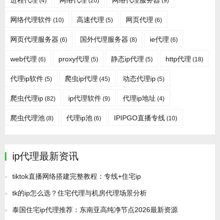
进程代理
网络代理
网络代理服务器
(4)
(20)
(9)
网络代理软件
高速代理
网页代理
(10)
(5)
(6)
网页代理服务器
国外代理服务器
ie代理
(6)
(8)
(6)
web代理
proxy代理
静态ip代理
http代理
(6)
(5)
(5)
(18)
代理ip软件
爬虫ip代理
动态代理ip
(5)
(45)
(5)
爬虫代理ip
ip代理软件
代理ip地址
(82)
(9)
(4)
爬虫代理池
代理ip池
IPIPGO直播专线
(8)
(6)
(10)
ip代理最新资讯
tiktok直播网络搭建完整教程：专线+住宅ip
tk的ip怎么选？住宅代理与机房代理场景分析
泰国住宅ip代理推荐：东南亚高纯净节点2026最新资源