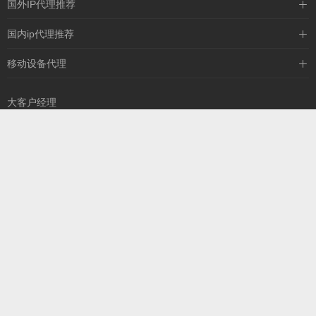
国外IP代理推荐
IPIPGO
国内ip代理推荐
神龙海外
天启HTTP
移动设备代理
全民代理
天启IP
大客户经理
13260757327
扫一扫，添加您的专
属销售