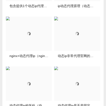
包含提供1个动态ip代理的词条
ip动态代理原理（动态代理使用场景）
nginx+动态代理ip（nginx代理地址配置）
动态ip非常代理官网的简单介绍
动态代理ip的坏处（动态代理详解）
动态代理ip是不是固定的（动态代理详解）