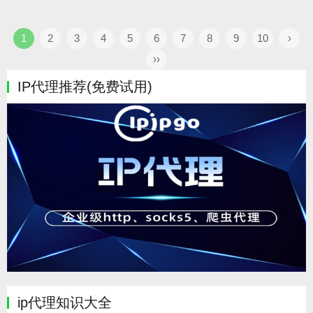
1
2
3
4
5
6
7
8
9
10
›
››
IP代理推荐(免费试用)
ip代理知识大全