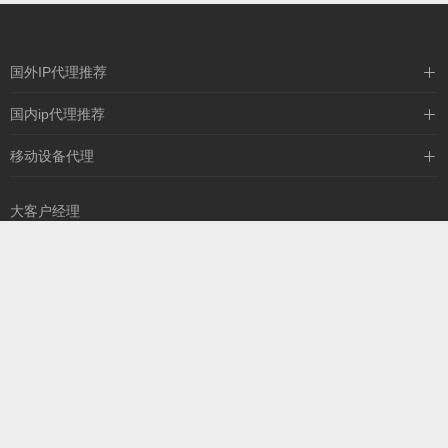
国外IP代理推荐
IPIPGO
国内ip代理推荐
神龙海外
天启HTTP
移动设备代理
全民代理
天启IP
大客户经理
13260757327