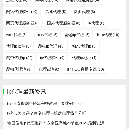
进程代理
网络代理
网络代理服务器
(4)
(20)
(9)
网络代理软件
高速代理
网页代理
(10)
(5)
(6)
网页代理服务器
国外代理服务器
ie代理
(6)
(8)
(6)
web代理
proxy代理
静态ip代理
http代理
(6)
(5)
(5)
(18)
代理ip软件
爬虫ip代理
动态代理ip
(5)
(45)
(5)
爬虫代理ip
ip代理软件
代理ip地址
(82)
(9)
(4)
爬虫代理池
代理ip池
IPIPGO直播专线
(8)
(6)
(10)
ip代理最新资讯
tiktok直播网络搭建完整教程：专线+住宅ip
tk的ip怎么选？住宅代理与机房代理场景分析
泰国住宅ip代理推荐：东南亚高纯净节点2026最新资源