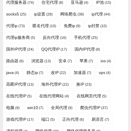
代理服务器
住宅代理
亚马逊
IP池
(74)
(8)
(4)
(15)
socks5
ip设置
网络爬虫
ip代理
(25)
(28)
(38)
(44)
代理ip
匿名代理
免费ip
ip封禁
(73)
(10)
(9)
(10)
代理ip服务商
反向代理
手机代理
(5)
(16)
(25)
国外IP代理
QQ代理IP
国内IP代理
(24)
(17)
(8)
路由器
浏览器
安卓
苹果
ios
(6)
(13)
(7)
(7)
(4)
java
静态ip
改IP
加速器
vps
(4)
(7)
(22)
(7)
(4)
高匿IP代理
海外代理IP
换IP
(13)
(22)
(23)
在线代理IP
在线代理网站
在线网页代理
(5)
(4)
(5)
电脑
win10
全局代理
爬虫代理IP
(9)
(7)
(9)
(37)
游戏代理IP
端口
正向代理
易语言
(17)
(5)
(6)
(7)