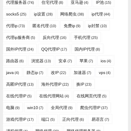
代理服务器
住宅代理
亚马逊
IP池
(74)
(8)
(4)
(15)
socks5
ip设置
网络爬虫
ip代理
(25)
(28)
(38)
(44)
代理ip
匿名代理
免费ip
ip封禁
(73)
(10)
(9)
(10)
代理ip服务商
反向代理
手机代理
(5)
(16)
(25)
国外IP代理
QQ代理IP
国内IP代理
(24)
(17)
(8)
路由器
浏览器
安卓
苹果
ios
(6)
(13)
(7)
(7)
(4)
java
静态ip
改IP
加速器
vps
(4)
(7)
(22)
(7)
(4)
高匿IP代理
海外代理IP
换IP
(13)
(22)
(23)
在线代理IP
在线代理网站
在线网页代理
(5)
(4)
(5)
电脑
win10
全局代理
爬虫代理IP
(9)
(7)
(9)
(37)
游戏代理IP
端口
正向代理
易语言
(17)
(5)
(6)
(7)