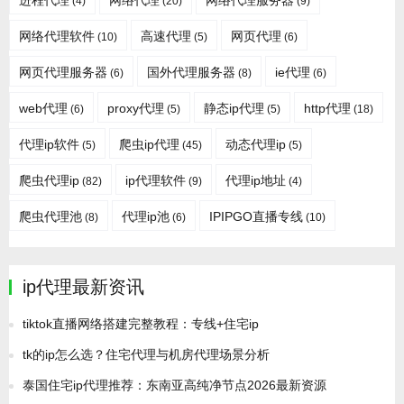
进程代理
网络代理
网络代理服务器
(4)
(20)
(9)
网络代理软件
高速代理
网页代理
(10)
(5)
(6)
网页代理服务器
国外代理服务器
ie代理
(6)
(8)
(6)
web代理
proxy代理
静态ip代理
http代理
(6)
(5)
(5)
(18)
代理ip软件
爬虫ip代理
动态代理ip
(5)
(45)
(5)
爬虫代理ip
ip代理软件
代理ip地址
(82)
(9)
(4)
爬虫代理池
代理ip池
IPIPGO直播专线
(8)
(6)
(10)
ip代理最新资讯
tiktok直播网络搭建完整教程：专线+住宅ip
tk的ip怎么选？住宅代理与机房代理场景分析
泰国住宅ip代理推荐：东南亚高纯净节点2026最新资源