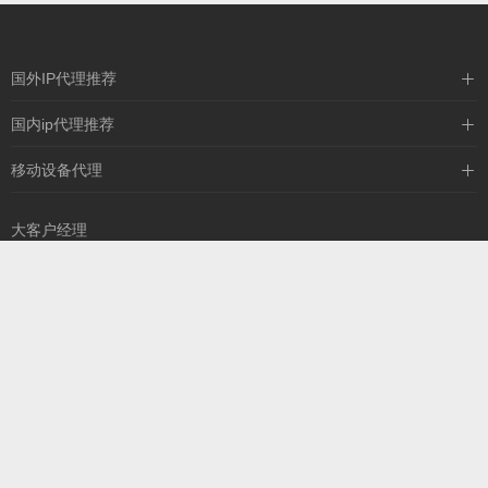
国外IP代理推荐
IPIPGO
国内ip代理推荐
神龙海外
天启HTTP
移动设备代理
全民代理
天启IP
大客户经理
13260757327