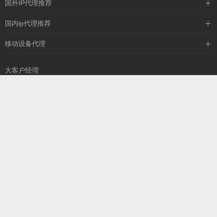
国外IP代理推荐
IPIPGO
国内ip代理推荐
神龙海外
天启HTTP
移动设备代理
全民代理
天启IP
大客户经理
13260757327
扫一扫，添加您的专
属销售