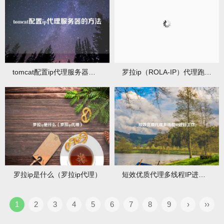
tomcat配置ip代理服务器的方法
罗拉ip（ROLA-IP）代理跑路了吗
罗拉ip是什么（罗拉ip代理）
短效优质代理多线程IP进行工作
1
2
3
4
5
6
7
8
9
›
››