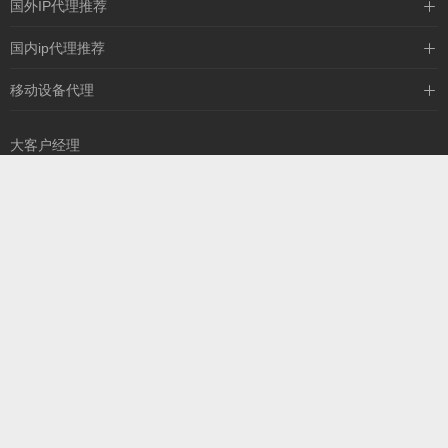
国外IP代理推荐
IPIPGO
国内ip代理推荐
神龙海外
天启HTTP
移动设备代理
全民代理
天启IP
大客户经理
13260757327
扫一扫，添加您的专
属销售