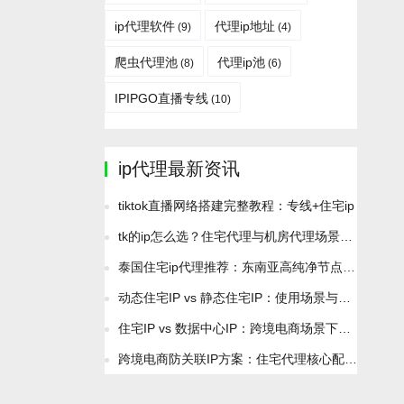
ip代理软件
代理ip地址
(9)
(4)
爬虫代理池
代理ip池
(8)
(6)
IPIPGO直播专线
(10)
ip代理最新资讯
tiktok直播网络搭建完整教程：专线+住宅ip
tk的ip怎么选？住宅代理与机房代理场景分析
泰国住宅ip代理推荐：东南亚高纯净节点2026最新资源
动态住宅IP vs 静态住宅IP：使用场景与成本差异全解析
住宅IP vs 数据中心IP：跨境电商场景下如何正确选择？
跨境电商防关联IP方案：住宅代理核心配置与避坑技巧