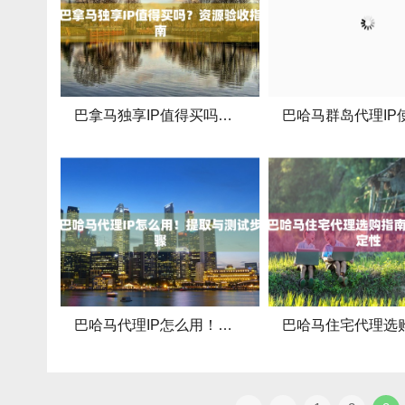
巴拿马独享IP值得买吗？资源验收指南
巴哈马代理IP怎么用！提取与测试步骤