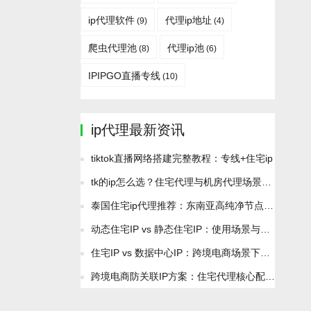
ip代理软件
代理ip地址
(9)
(4)
爬虫代理池
代理ip池
(8)
(6)
IPIPGO直播专线
(10)
ip代理最新资讯
tiktok直播网络搭建完整教程：专线+住宅ip
tk的ip怎么选？住宅代理与机房代理场景分析
泰国住宅ip代理推荐：东南亚高纯净节点2026最新资源
动态住宅IP vs 静态住宅IP：使用场景与成本差异全解析
住宅IP vs 数据中心IP：跨境电商场景下如何正确选择？
跨境电商防关联IP方案：住宅代理核心配置与避坑技巧