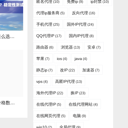
匿名代理
免费ip
ip封禁
(10)
(9)
(10)
代理ip服务商
反向代理
(5)
(16)
手机代理
国外IP代理
(25)
(24)
QQ代理IP
国内IP代理
(17)
(8)
拿骚静态住宅IP怎么选？稳定性测试指南
路由器
浏览器
安卓
(6)
(13)
(7)
苹果
ios
java
(7)
(4)
(4)
静态ip
改IP
加速器
(7)
(22)
(7)
vps
高匿IP代理
(4)
(13)
海外代理IP
换IP
(22)
(23)
博茨瓦纳消费者价格数据采集代理实操指南：地区与轮换
在线代理IP
在线代理网站
(5)
(4)
在线网页代理
电脑
(5)
(9)
win10
全局代理
(7)
(9)