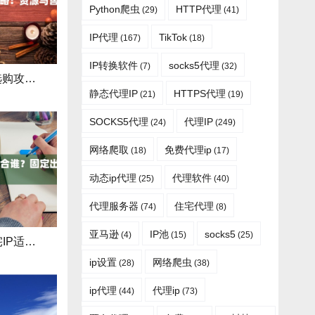
Python爬虫
HTTP代理
(29)
(41)
IP代理
TikTok
(167)
(18)
IP转换软件
socks5代理
(7)
(32)
汉密尔顿代理IP选购攻略：资源与售后
静态代理IP
HTTPS代理
(21)
(19)
SOCKS5代理
代理IP
(24)
(249)
网络爬取
免费代理ip
(18)
(17)
动态ip代理
代理软件
(25)
(40)
代理服务器
住宅代理
(74)
(8)
亚马逊
IP池
socks5
(4)
(15)
(25)
巴拿马城静态住宅IP适合谁？固定出口教程
ip设置
网络爬虫
(28)
(38)
ip代理
代理ip
(44)
(73)