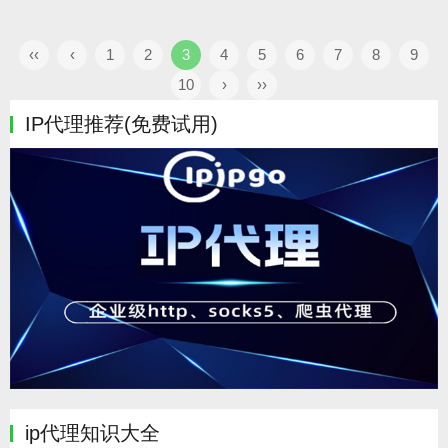
‹‹
‹
1
2
3
4
5
6
7
8
9
10
›
››
IP代理推荐(免费试用)
ip代理知识大全