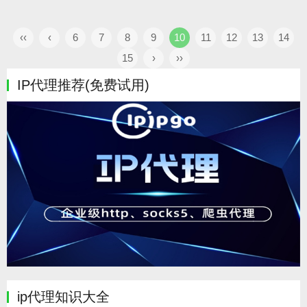
‹‹
‹
6
7
8
9
10
11
12
13
14
15
›
››
IP代理推荐(免费试用)
ip代理知识大全