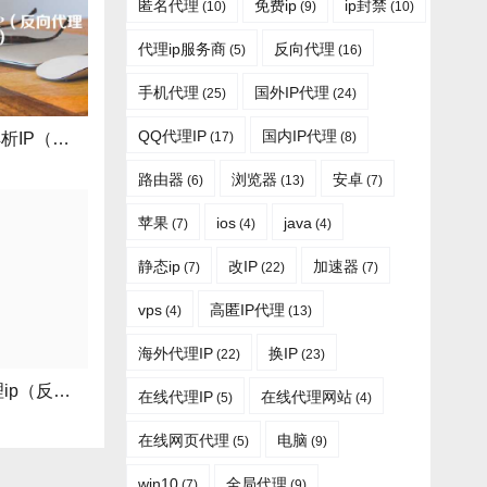
匿名代理
免费ip
ip封禁
(10)
(9)
(10)
代理ip服务商
反向代理
(5)
(16)
手机代理
国外IP代理
(25)
(24)
QQ代理IP
国内IP代理
(17)
(8)
反向代理ip如何解析IP（反向代理如何配置）
路由器
浏览器
安卓
(6)
(13)
(7)
苹果
ios
java
(7)
(4)
(4)
静态ip
改IP
加速器
(7)
(22)
(7)
vps
高匿IP代理
(4)
(13)
海外代理IP
换IP
(22)
(23)
中国电信反向代理ip（反向代理dns）
在线代理IP
在线代理网站
(5)
(4)
在线网页代理
电脑
(5)
(9)
win10
全局代理
(7)
(9)