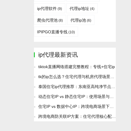
ip代理软件
代理ip地址
(9)
(4)
爬虫代理池
代理ip池
(8)
(6)
IPIPGO直播专线
(10)
ip代理最新资讯
tiktok直播网络搭建完整教程：专线+住宅ip
tk的ip怎么选？住宅代理与机房代理场景分析
泰国住宅ip代理推荐：东南亚高纯净节点2026最新资源
动态住宅IP vs 静态住宅IP：使用场景与成本差异全解析
住宅IP vs 数据中心IP：跨境电商场景下如何正确选择？
跨境电商防关联IP方案：住宅代理核心配置与避坑技巧