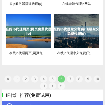
多ip服务器搭建代理ip(云服务器搭建ip代理)
在线港澳代理ip网站
在线ip代理网页(网页免费代理ip)
在线ip代理永久免费(飞机永久免费代理ip)
‹‹
‹
2
3
4
5
6
7
8
9
10
11
›
››
IP代理推荐(免费试用)