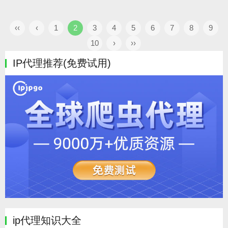
‹‹
‹
1
2
3
4
5
6
7
8
9
10
›
››
IP代理推荐(免费试用)
ip代理知识大全