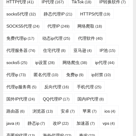
HTTP代理
IP代理
TikTok
IP转换软件
(41)
(167)
(18)
(7)
socks5代理
静态代理IP
HTTPS代理
(32)
(21)
(19)
SOCKS5代理
代理IP
网络爬取
(24)
(249)
(18)
免费代理ip
动态ip代理
代理软件
(17)
(25)
(40)
代理服务器
住宅代理
亚马逊
IP池
(74)
(8)
(4)
(15)
socks5
ip设置
网络爬虫
ip代理
(25)
(28)
(38)
(44)
代理ip
匿名代理
免费ip
ip封禁
(73)
(10)
(9)
(10)
代理ip服务商
反向代理
手机代理
(5)
(16)
(25)
国外IP代理
QQ代理IP
国内IP代理
(24)
(17)
(8)
路由器
浏览器
安卓
苹果
ios
(6)
(13)
(7)
(7)
(4)
java
静态ip
改IP
加速器
vps
(4)
(7)
(22)
(7)
(4)
高匿IP代理
海外代理IP
换IP
(13)
(22)
(23)