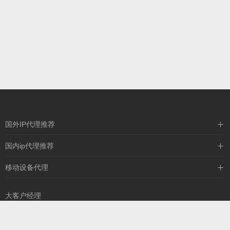
国外IP代理推荐
IPIPGO
国内ip代理推荐
神龙海外
天启HTTP
移动设备代理
全民代理
天启IP
大客户经理
13260757327