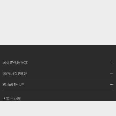
国外IP代理推荐
IPIPGO
国内ip代理推荐
神龙海外
天启HTTP
移动设备代理
全民代理
天启IP
大客户经理
13260757327