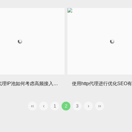
自建http代理IP池如何考虑高频接入的要求——IP代理
‹‹
‹
1
2
3
›
››