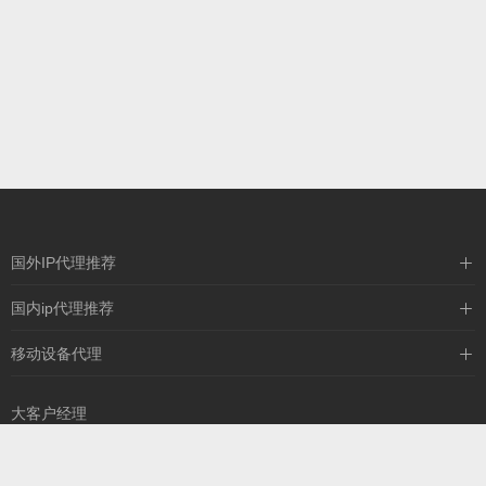
国外IP代理推荐
IPIPGO
国内ip代理推荐
神龙海外
天启HTTP
移动设备代理
全民代理
天启IP
大客户经理
13260757327