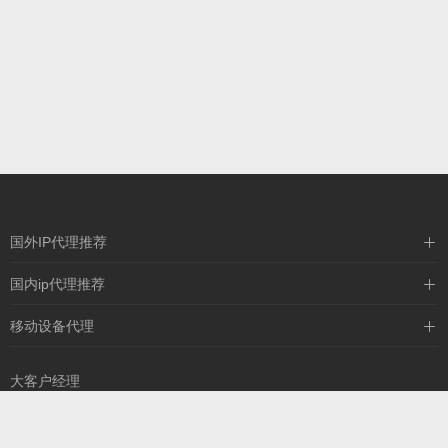
国外IP代理推荐
IPIPGO
国内ip代理推荐
神龙海外
天启HTTP
移动设备代理
全民代理
天启IP
大客户经理
13260757327