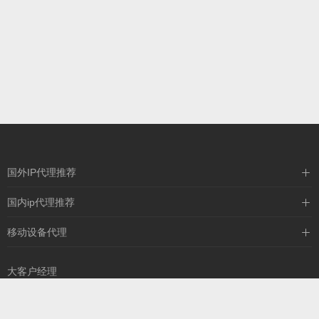
国外IP代理推荐
IPIPGO
国内ip代理推荐
神龙海外
天启HTTP
移动设备代理
全民代理
天启IP
大客户经理
13260757327