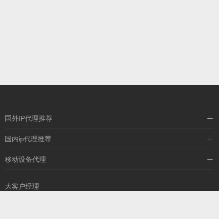
国外IP代理推荐
IPIPGO
国内ip代理推荐
神龙海外
天启HTTP
移动设备代理
全民代理
天启IP
大客户经理
13260757327