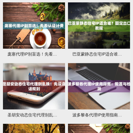
庞塞代理IP别盲选！先看认证计费
巴亚蒙静态住宅IP适合谁？固定出口教程
圣胡安动态住宅代理别乱换！先设会话规则
波多黎各代理IP使用指南：配置与检测