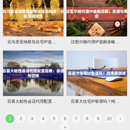
北马里亚纳群岛住宅IP选购指南：归属与稳定性
汉密尔顿代理IP选购攻略：资源与售后
百慕大粘性会话代理配置指南：会话与切换
百慕大住宅IP靠谱吗？纯净度测试
1
2
3
4
5
6
7
8
9
10
›
››