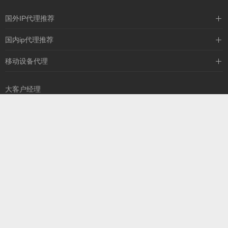
国外IP代理推荐
IPIPGO
国内ip代理推荐
神龙海外
天启HTTP
移动设备代理
全民代理
天启IP
大客户经理
13260757327
扫一扫，添加您的专